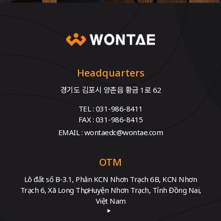
Headquarters
경기도 김포시 양촌읍 황금 1로 62
TEL : 031-986-8411
FAX : 031-986-8415
EMAIL : wontaedc@wontae.com
OTM
Lô đất số B-3.1, Phân KCN Nhơn Trạch 6B, KCN Nhơn
Trạch 6, Xã Long Thọ, Huyện Nhơn Trạch, Tỉnh Đồng Nai,
Việt Nam