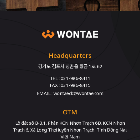
Headquarters
경기도 김포시 양촌읍 황금 1로 62
TEL : 031-986-8411
FAX : 031-986-8415
EMAIL : wontaedc@wontae.com
OTM
Lô đất số B-3.1, Phân KCN Nhơn Trạch 6B, KCN Nhơn
Trạch 6, Xã Long Thọ, Huyện Nhơn Trạch, Tỉnh Đồng Nai,
Việt Nam